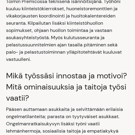
Toimin Premicossa teknisenä isännöitsijänä. Työhöni
kuuluu kiinteistökierrokset, huoneistoremonttien ja
vikakorjausten koordinointi ja huoltokalentereiden
seuranta. Kilpailutan lisäksi kiinteistöhuollon
sopimukset, ohjaan huollon toimintaa ja vastaan
asukasyhteistyöstä. Myös kulutusseuranta ja
pelastussuunnitelmien ajan tasalla pitäminen sekä
palo- ja pelastustoiminnan ylläpitotehtävät kuuluvat
vastuulleni.
Mikä työssäsi innostaa ja motivoi?
Mitä ominaisuuksia ja taitoja työsi
vaatii?
Pääsen auttamaan asukkaita ja selvittämään erilaisia
ongelmatilanteita; parasta on tyytyväiset asukkaat.
Ongelmanratkaisukyvyn lisäksi työni vaatii
lehmänhermoja, sosiaalisia taitoja ja empatiakykyä