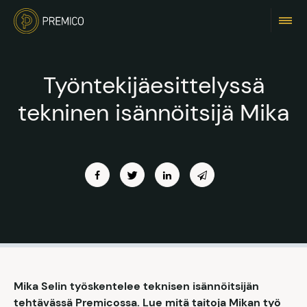
Työntekijäesittelyssä
tekninen isännöitsijä Mika
Mika Selin työskentelee teknisen isännöitsijän
tehtävässä Premicossa. Lue mitä taitoja Mikan työ