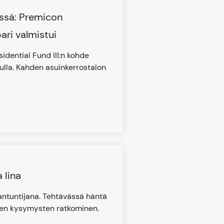
ssä: Premicon
ri valmistui
dential Fund III:n kohde
ulla. Kahden asuinkerrostalon
 Iina
antuntijana. Tehtävässä häntä
sten kysymysten ratkominen.