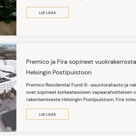
LUE LISÄÄ
Premico ja Fira sopineet vuokrakerrost
Helsingin Postipuistoon
Premico Residential Fund III -asuntorahasto ja ra
ovat sopineet korkeatasoisen vapaarahoitteisen 
rakentamisesta Helsingin Postipuistoon. Fira tot
LUE LISÄÄ