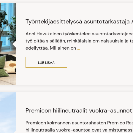
Työntekijäesittelyssä asuntotarkastaja 
Anni Havukainen työskentelee asuntotarkastajana
työ pitää sisällään, minkälaisia ominaisuuksia ja
edellyttää. Millainen on
...
LUE LISÄÄ
Premicon hiilineutraalit vuokra-asunnot
Premicon kolmannen asuntorahaston Premico Resid
hiilineutraalia vuokra-asuntoa ovat valmistumass