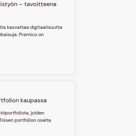
istyön – tavoitteena
tta kasvattaa digitaalisuutta
tkaisuja. Premico on
rtfolion kaupassa
töportfoliota, joiden
Toisen portfolion osalta