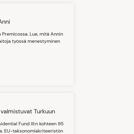
Anni
 Premicossa. Lue, mitä Annin
 taitoja työssä menestyminen
 valmistuvat Turkuun
ential Fund III:n kohteen 95
a. EU-taksonomiakriteeristön