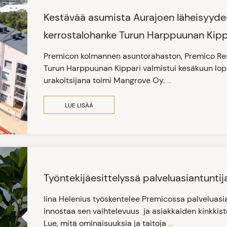
Kestävää asumista Aurajoen läheisyyde
kerrostalohanke Turun Harppuunan Kippa
Premicon kolmannen asuntorahaston, Premico Resi
Turun Harppuunan Kippari valmistui kesäkuun lop
urakoitsijana toimi Mangrove Oy.
...
LUE LISÄÄ
Työntekijäesittelyssä palveluasiantuntija
Iina Helenius työskentelee Premicossa palveluasi
innostaa sen vaihtelevuus ja asiakkaiden kinkki
Lue, mitä ominaisuuksia ja taitoja
...