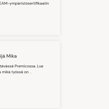
EAM-ympäristösertifikaatin
ijä Mika
ehtävässä Premicossa. Lue
ja mikä työssä on
...