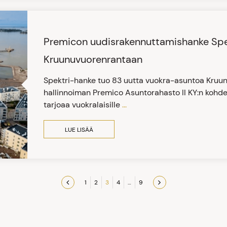
Premicon uudisrakennuttamishanke Spek
Kruunuvuorenrantaan
Spektri-hanke tuo 83 uutta vuokra-asuntoa Kru
hallinnoiman Premico Asuntorahasto II KY:n kohde
tarjoaa vuokralaisille
...
LUE LISÄÄ
1
2
3
4
…
9
Previous
Next
page
page