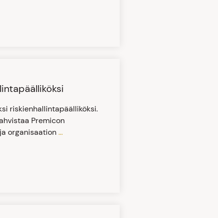
intapäälliköksi
 riskienhallintapäälliköksi.
vahvistaa Premicon
 ja organisaation
...