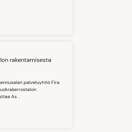
alon rakentamisesta
kennusalan palveluyhtiö Fira
vuokrakerrostalon
euttaa As
...