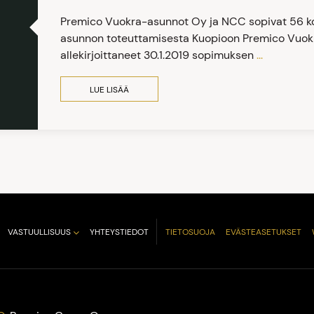
Premico Vuokra-asunnot Oy ja NCC sopivat 56 k
asunnon toteuttamisesta Kuopioon Premico Vuok
allekirjoittaneet 30.1.2019 sopimuksen
...
LUE LISÄÄ
VASTUULLISUUS
YHTEYSTIEDOT
TIETOSUOJA
EVÄSTEASETUKSET