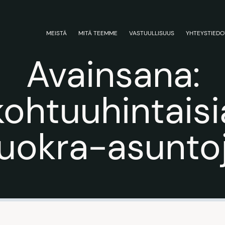
MEISTÄ
MITÄ TEEMME
VASTUULLISUUS
YHTEYSTIEDO
Avainsana:
kohtuuhintaisi
uokra-asunto