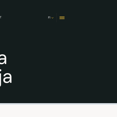
T
FI
a
ja