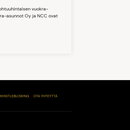
ohtuuhintaisen vuokra-
ra-asunnot Oy ja NCC ovat
WHISTLEBLOWING
OTA YHTEYTTÄ