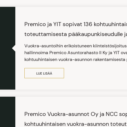
Premico ja YIT sopivat 136 kohtuuhinta
toteuttamisesta pääkaupunkiseudulle ja
Vuokra-asuntoihin erikoistuneen kiinteistösijoitu
hallinnoima Premico Asuntorahasto II Ky ja YIT ov
kohtuuhintaisen vuokra-asunnon rakentamisesta
LUE LISÄÄ
Premico Vuokra-asunnot Oy ja NCC so
kohtuuhintaisen vuokra-asunnon toteu