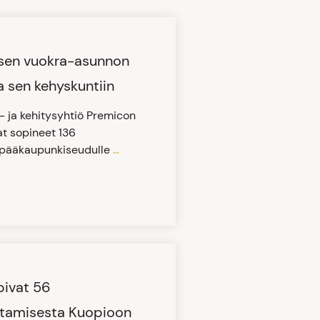
isen vuokra-asunnon
 sen kehyskuntiin
s- ja kehitysyhtiö Premicon
at sopineet 136
 pääkaupunkiseudulle
...
pivat 56
ttamisesta Kuopioon