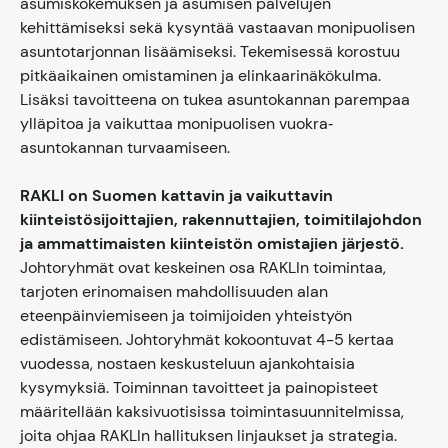
asumiskokemuksen ja asumisen palvelujen
kehittämiseksi sekä kysyntää vastaavan monipuolisen
asuntotarjonnan lisäämiseksi. Tekemisessä korostuu
pitkäaikainen omistaminen ja elinkaarinäkökulma.
Lisäksi tavoitteena on tukea asuntokannan parempaa
ylläpitoa ja vaikuttaa monipuolisen vuokra‐
asuntokannan turvaamiseen.
RAKLI on Suomen kattavin ja vaikuttavin
kiinteistösijoittajien, rakennuttajien, toimitilajohdon
ja ammattimaisten kiinteistön omistajien järjestö.
Johtoryhmät ovat keskeinen osa RAKLIn toimintaa,
tarjoten erinomaisen mahdollisuuden alan
eteenpäinviemiseen ja toimijoiden yhteistyön
edistämiseen. Johtoryhmät kokoontuvat 4-5 kertaa
vuodessa, nostaen keskusteluun ajankohtaisia
kysymyksiä. Toiminnan tavoitteet ja painopisteet
määritellään kaksivuotisissa toimintasuunnitelmissa,
joita ohjaa RAKLIn hallituksen linjaukset ja strategia.