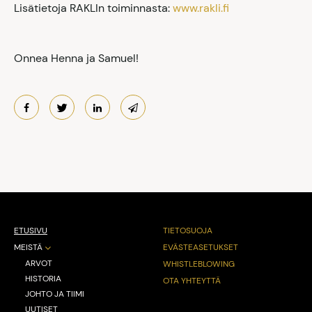
Lisätietoja RAKLIn toiminnasta:
www.rakli.fi
Onnea Henna ja Samuel!
ETUSIVU
TIETOSUOJA
MEISTÄ
EVÄSTEASETUKSET
ARVOT
WHISTLEBLOWING
HISTORIA
OTA YHTEYTTÄ
JOHTO JA TIIMI
UUTISET