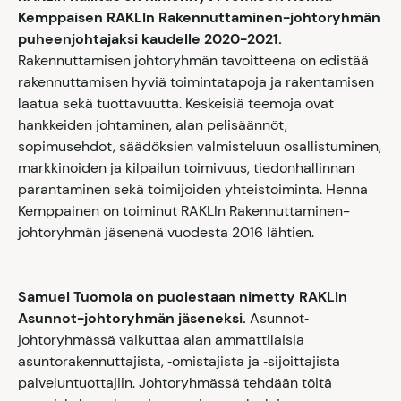
Kemppaisen RAKLIn Rakennuttaminen-johtoryhmän
puheenjohtajaksi kaudelle 2020-2021.
Rakennuttamisen johtoryhmän tavoitteena on edistää
rakennuttamisen hyviä toimintatapoja ja rakentamisen
laatua sekä tuottavuutta. Keskeisiä teemoja ovat
hankkeiden johtaminen, alan pelisäännöt,
sopimusehdot, säädöksien valmisteluun osallistuminen,
markkinoiden ja kilpailun toimivuus, tiedonhallinnan
parantaminen sekä toimijoiden yhteistoiminta. Henna
Kemppainen on toiminut RAKLIn Rakennuttaminen-
johtoryhmän jäsenenä vuodesta 2016 lähtien.
Samuel Tuomola on puolestaan nimetty RAKLIn
Asunnot-johtoryhmän jäseneksi.
Asunnot‐
johtoryhmässä vaikuttaa alan ammattilaisia
asuntorakennuttajista, ‐omistajista ja ‐sijoittajista
palveluntuottajiin. Johtoryhmässä tehdään töitä