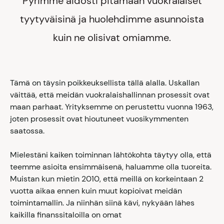
Pyrimme aidosti pitämään vuokralaiset
tyytyväisinä ja huolehdimme asunnoista
kuin ne olisivat omiamme.
Tämä on täysin poikkeuksellista tällä alalla. Uskallan
väittää, että meidän vuokralaishallinnan prosessit ovat
maan parhaat. Yrityksemme on perustettu vuonna 1963,
joten prosessit ovat hioutuneet vuosikymmenten
saatossa.
Mielestäni kaiken toiminnan lähtökohta täytyy olla, että
teemme asioita ensimmäisenä, haluamme olla tuoreita.
Muistan kun mietin 2010, että meillä on korkeintaan 2
vuotta aikaa ennen kuin muut kopioivat meidän
toimintamallin. Ja niinhän siinä kävi, nykyään lähes
kaikilla finanssitaloilla on omat