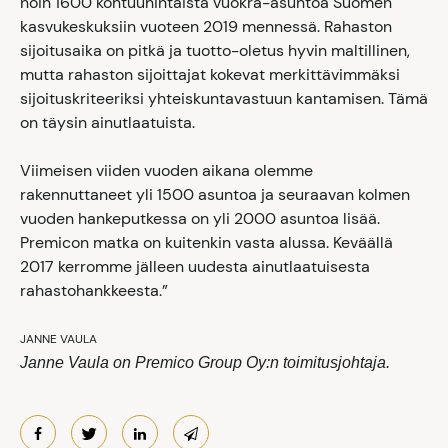
noin 1600 kohtuuhintaista vuokra-asuntoa Suomen
kasvukeskuksiin vuoteen 2019 mennessä. Rahaston
sijoitusaika on pitkä ja tuotto-oletus hyvin maltillinen,
mutta rahaston sijoittajat kokevat merkittävimmäksi
sijoituskriteeriksi yhteiskuntavastuun kantamisen. Tämä
on täysin ainutlaatuista.
Viimeisen viiden vuoden aikana olemme
rakennuttaneet yli 1500 asuntoa ja seuraavan kolmen
vuoden hankeputkessa on yli 2000 asuntoa lisää.
Premicon matka on kuitenkin vasta alussa. Keväällä
2017 kerromme jälleen uudesta ainutlaatuisesta
rahastohankkeesta.”
JANNE VAULA
Janne Vaula on Premico Group Oy:n toimitusjohtaja.