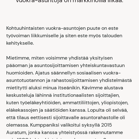
vuokra-asuntoja on markkinoilla liikaa.
Kohtuuhintaisten vuokra-asuntojen puute on este
työvoiman liikkumiselle ja siten este myös talouden
kehitykselle.
Mietimme, miten voisimme yhdistää yksityisen
pääoman ja asuntosijoittamisen yhteiskuntavastuun
huomioiden. Ajatus säännellyn sosiaalisen vuokra-
asuntotuotannon ja rahastosijoittamisen yhdistelmästä
mietitytti aluksi minua itseänikin. Kävimme alustava
keskusteluja lähinnä institutionaalisten sijoittajien,
kuten työeläkeyhtiöiden, ammattiliittojen, yliopistojen,
eläkekassojen ja säätiöiden kanssa. Lopulta oli selvää,
että tilaus eettisesti sijoittavalle asuntorahastolle oli
olemassa. Kumppaniksi valikoitui syksyllä 2015
Auratum, jonka kanssa yhteistyössä rakennutamme