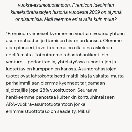
vuokra-asuntotuotantoon. Premicon ideoimien
kiinteistörahastojen historia vuodesta 2009 on täynnä
onnistumisia. Mitä teemme eri tavalla kuin muut?
”Premicon viimeiset kymmenen vuotta nivoutuu yhteen
asuntorahastosijoittamisen historian kanssa. Olemme
alan pioneeri, tavoitteemme on olla aina askeleen
edellä muita. Toteutamme rahastohankkeet joint
venture – periaatteella, yhteistyössä tunnettujen ja
luotettavien kumppanien kanssa. Asuntorahastojen
tuotot ovat lähtökohtaisesti maltillisia ja vakaita, mutta
parhaimmillaan olemme kyenneet tarjoamaan
sijoittajille jopa 28% vuosituoton. Seuraava
hankkeemme panostaa kuitenkin kohtuuhintaiseen
ARA-vuokra-asuntotuotantoon jonka
enimmäistuottotaso on säädelty. Miksi?