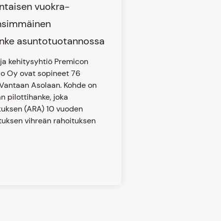
intaisen vuokra-
ensimmäinen
anke asuntotuotannossa
 ja kehitysyhtiö Premicon
alo Oy ovat sopineet 76
Vantaan Asolaan. Kohde on
 pilottihanke, joka
kuksen (ARA) 10 vuoden
ituksen vihreän rahoituksen