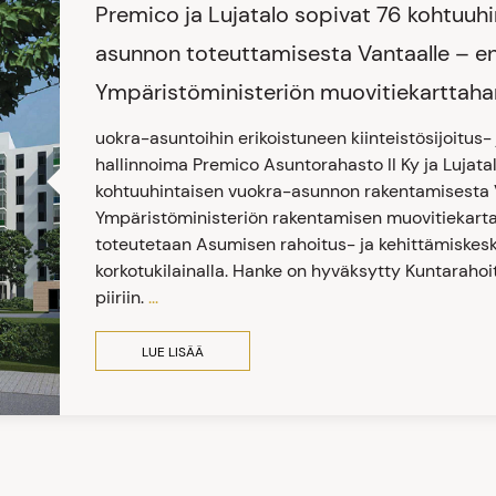
Premico ja Lujatalo sopivat 76 kohtuuh
asunnon toteuttamisesta Vantaalle – 
Ympäristöministeriön muovitiekarttah
uokra-asuntoihin erikoistuneen kiinteistösijoitus-
hallinnoima Premico Asuntorahasto II Ky ja Lujat
kohtuuhintaisen vuokra-asunnon rakentamisesta 
Ympäristöministeriön rakentamisen muovitiekartan
toteutetaan Asumisen rahoitus- ja kehittämiskes
korkotukilainalla. Hanke on hyväksytty Kuntaraho
piiriin.
...
LUE LISÄÄ