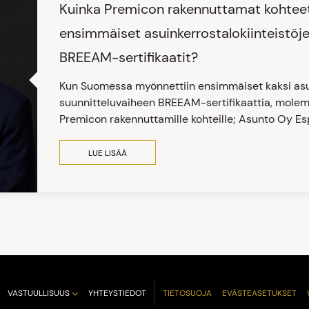
Kuinka Premicon rakennuttamat kohtee
ensimmäiset asuinkerrostalokiinteistöj
BREEAM-sertifikaatit?
Kun Suomessa myönnettiin ensimmäiset kaksi asui
suunnitteluvaiheen BREEAM-sertifikaattia, molemm
Premicon rakennuttamille kohteille; Asunto Oy Esp
LUE LISÄÄ
VASTUULLISUUS
YHTEYSTIEDOT
TIETOSUOJA
EVÄSTEASETUKSET