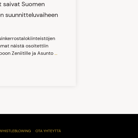
t saivat Suomen
en suunnitteluvaiheen
nkerrostalokiinteistöjen
at näistä osoitettiin
oon Zeniitille ja Asunto
...
WHISTLEBLOWING
OTA YHTEYTTÄ