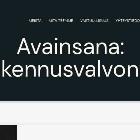
MEISTÄ
MITÄ TEEMME
VASTUULLISUUS
YHTEYSTIEDO
Avainsana:
akennusvalvon