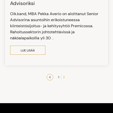
Advisoriksi
Oik.kand, MBA Pekka Averio on aloittanut Senior
Advisorina asuntoihin erikoistuneessa
kiinteistösijoitus- ja kehitysyhtiö Premicossa.
Rahoitussektorin johtotehtävissä ja
näköalapaikoilla yli 30
...
LUE LISÄÄ
1
2
Previous
page