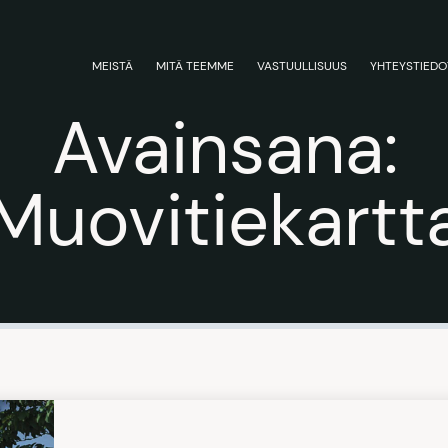
MEISTÄ
MITÄ TEEMME
VASTUULLISUUS
YHTEYSTIEDO
Avainsana:
Muovitiekartt