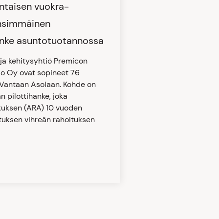
intaisen vuokra-
ensimmäinen
anke asuntotuotannossa
 ja kehitysyhtiö Premicon
alo Oy ovat sopineet 76
Vantaan Asolaan. Kohde on
 pilottihanke, joka
kuksen (ARA) 10 vuoden
ituksen vihreän rahoituksen