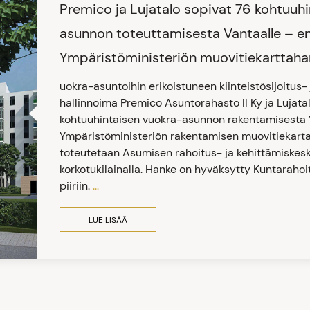
Premico ja Lujatalo sopivat 76 kohtuuh
asunnon toteuttamisesta Vantaalle – 
Ympäristöministeriön muovitiekarttah
uokra-asuntoihin erikoistuneen kiinteistösijoitus-
hallinnoima Premico Asuntorahasto II Ky ja Lujat
kohtuuhintaisen vuokra-asunnon rakentamisesta 
Ympäristöministeriön rakentamisen muovitiekartan
toteutetaan Asumisen rahoitus- ja kehittämiskes
korkotukilainalla. Hanke on hyväksytty Kuntaraho
piiriin.
...
LUE LISÄÄ