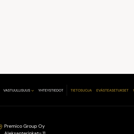
VASTUULLISUUS
YHTEYSTIEDOT
TIETOSUOJA
EVÄSTEASETUKSET
Premico Group Oy
Aleksanterinkatu 11