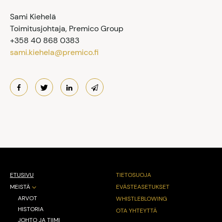
Sami Kiehelä
Toimitusjohtaja, Premico Group
+358 40 868 0383
sami.kiehela@premico.fi
ETUSIVU
TIETOSUOJA
MEISTÄ
EVÄSTEASETUKSET
ARVOT
WHISTLEBLOWING
HISTORIA
OTA YHTEYTTÄ
JOHTO JA TIIMI