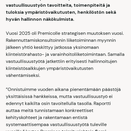
vastuullisuustyön tavoitteita, toimenpiteitä ja
tuloksia ympäristövaikutusten, henkilöstön sekä
hyvän hallinnon näkökulmista.
Vuosi 2025 oli Premicolle strategisen muutoksen vuosi.
Rakennuttamiskonsultoinnin liiketoiminnan myynnin
jälkeen yhtiö keskittyy jatkossa yksinomaan
kiinteistörahasto- ja varainhoitoliiketoimintaan. Samalla
vastuullisuustyötä jatkettiin erityisesti hallinnoitujen
kiinteistösalkkujen ympäristövaikutusten
vähentämiseksi.
”
Onnistuimme vuoden aikana pienentämään päästöjä
yksittäisissä hankkeissa, mutta vastuullisuustyö ei
edennyt kaikilta osin tavoitellulla tasolla. Raportti
auttaa meitä tunnistamaan konkreettiset
kehityskohteet ja rakentamaan entistä
systemaattisempaa vastuullisuustyötä tuleville