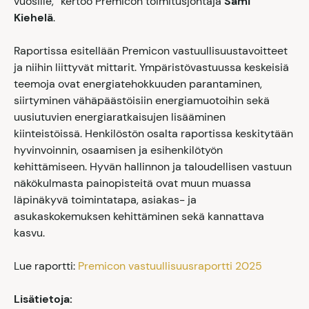
vuosille
,” kertoo Premicon toimitusjohtaja
Sami
Kiehelä
.
Raportissa esitellään Premicon vastuullisuustavoitteet
ja niihin liittyvät mittarit. Ympäristövastuussa keskeisiä
teemoja ovat energiatehokkuuden parantaminen,
siirtyminen vähäpäästöisiin energiamuotoihin sekä
uusiutuvien energiaratkaisujen lisääminen
kiinteistöissä.
Henkilöstön osalta raportissa keskitytään
hyvinvoinnin, osaamisen ja esihenkilötyön
kehittämiseen. Hyvän hallinnon ja taloudellisen vastuun
näkökulmasta painopisteitä ovat muun muassa
läpinäkyvä toimintatapa, asiakas- ja
asukaskokemuksen kehittäminen sekä kannattava
kasvu.
Lue raportti:
Premicon vastuullisuusraportti 2025
Lisätietoja: