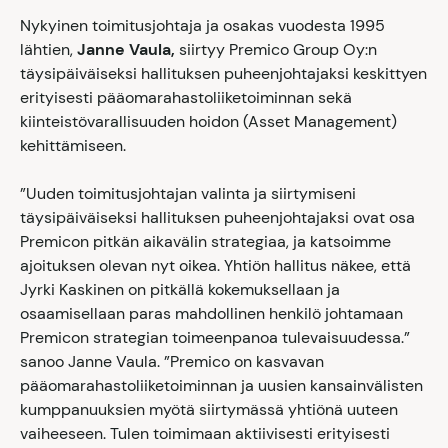
Nykyinen toimitusjohtaja ja osakas vuodesta 1995
lähtien,
Janne Vaula,
siirtyy Premico Group Oy:n
täysipäiväiseksi hallituksen puheenjohtajaksi keskittyen
erityisesti pääomarahastoliiketoiminnan sekä
kiinteistövarallisuuden hoidon (Asset Management)
kehittämiseen.
”Uuden toimitusjohtajan valinta ja siirtymiseni
täysipäiväiseksi hallituksen puheenjohtajaksi ovat osa
Premicon pitkän aikavälin strategiaa, ja katsoimme
ajoituksen olevan nyt oikea. Yhtiön hallitus näkee, että
Jyrki Kaskinen on pitkällä kokemuksellaan ja
osaamisellaan paras mahdollinen henkilö johtamaan
Premicon strategian toimeenpanoa tulevaisuudessa.”
sanoo Janne Vaula. ”Premico on kasvavan
pääomarahastoliiketoiminnan ja uusien kansainvälisten
kumppanuuksien myötä siirtymässä yhtiönä uuteen
vaiheeseen. Tulen toimimaan aktiivisesti erityisesti