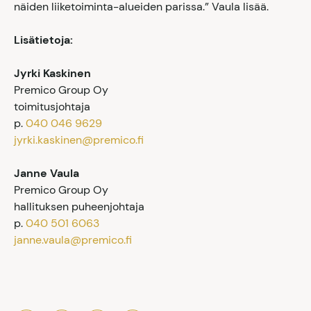
näiden liiketoiminta-alueiden parissa.” Vaula lisää.
Lisätietoja:
Jyrki Kaskinen
Premico Group Oy
toimitusjohtaja
p.
040 046 9629
jyrki.kaskinen@premico.fi
Janne Vaula
Premico Group Oy
hallituksen puheenjohtaja
p.
040 501 6063
janne.vaula@premico.fi