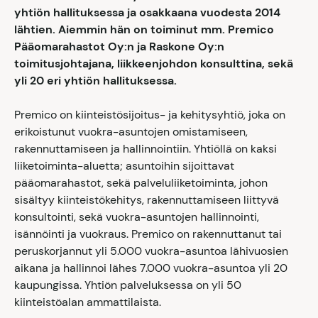
yhtiön hallituksessa ja osakkaana vuodesta 2014
lähtien. Aiemmin hän on toiminut mm. Premico
Pääomarahastot Oy:n ja Raskone Oy:n
toimitusjohtajana, liikkeenjohdon konsulttina, sekä
yli 20 eri yhtiön hallituksessa.
Premico on kiinteistösijoitus- ja kehitysyhtiö, joka on
erikoistunut vuokra-asuntojen omistamiseen,
rakennuttamiseen ja hallinnointiin. Yhtiöllä on kaksi
liiketoiminta-aluetta; asuntoihin sijoittavat
pääomarahastot, sekä palveluliiketoiminta, johon
sisältyy kiinteistökehitys, rakennuttamiseen liittyvä
konsultointi, sekä vuokra-asuntojen hallinnointi,
isännöinti ja vuokraus. Premico on rakennuttanut tai
peruskorjannut yli 5.000 vuokra-asuntoa lähivuosien
aikana ja hallinnoi lähes 7.000 vuokra-asuntoa yli 20
kaupungissa. Yhtiön palveluksessa on yli 50
kiinteistöalan ammattilaista.