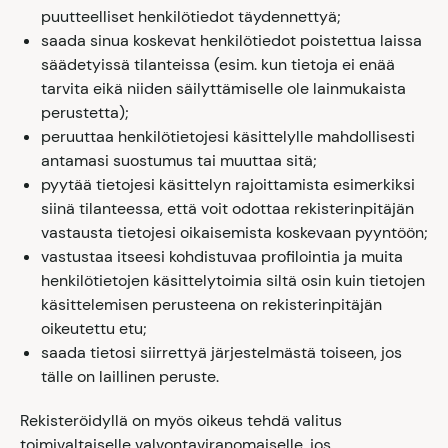
puutteelliset henkilötiedot täydennettyä;
saada sinua koskevat henkilötiedot poistettua laissa
säädetyissä tilanteissa (esim. kun tietoja ei enää
tarvita eikä niiden säilyttämiselle ole lainmukaista
perustetta);
peruuttaa henkilötietojesi käsittelylle mahdollisesti
antamasi suostumus tai muuttaa sitä;
pyytää tietojesi käsittelyn rajoittamista esimerkiksi
siinä tilanteessa, että voit odottaa rekisterinpitäjän
vastausta tietojesi oikaisemista koskevaan pyyntöön;
vastustaa itseesi kohdistuvaa profilointia ja muita
henkilötietojen käsittelytoimia siltä osin kuin tietojen
käsittelemisen perusteena on rekisterinpitäjän
oikeutettu etu;
saada tietosi siirrettyä järjestelmästä toiseen, jos
tälle on laillinen peruste.
Rekisteröidyllä on myös oikeus tehdä valitus
toimivaltaiselle valvontaviranomaiselle, jos