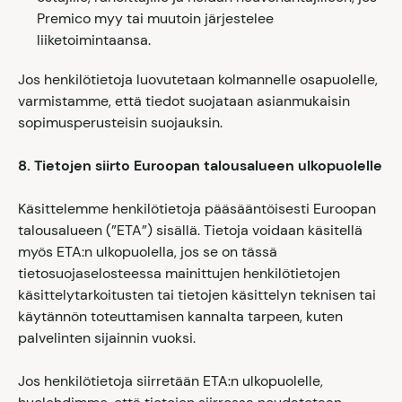
Premico myy tai muutoin järjestelee
liiketoimintaansa.
Jos henkilötietoja luovutetaan kolmannelle osapuolelle,
varmistamme, että tiedot suojataan asianmukaisin
sopimusperusteisin suojauksin.
8. Tietojen siirto Euroopan talousalueen ulkopuolelle
Käsittelemme henkilötietoja pääsääntöisesti Euroopan
talousalueen (”ETA”) sisällä. Tietoja voidaan käsitellä
myös ETA:n ulkopuolella, jos se on tässä
tietosuojaselosteessa mainittujen henkilötietojen
käsittelytarkoitusten tai tietojen käsittelyn teknisen tai
käytännön toteuttamisen kannalta tarpeen, kuten
palvelinten sijainnin vuoksi.
Jos henkilötietoja siirretään ETA:n ulkopuolelle,