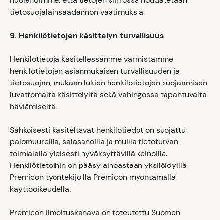
huolehdimme, että tietojen siirrossa noudatetaan
tietosuojalainsäädännön vaatimuksia.
9. Henkilötietojen käsittelyn turvallisuus
Henkilötietoja käsitellessämme varmistamme
henkilötietojen asianmukaisen turvallisuuden ja
tietosuojan, mukaan lukien henkilötietojen suojaamisen
luvattomalta käsittelyltä sekä vahingossa tapahtuvalta
häviämiseltä.
Sähköisesti käsiteltävät henkilötiedot on suojattu
palomuureilla, salasanoilla ja muilla tietoturvan
toimialalla yleisesti hyväksyttävillä keinoilla.
Henkilötietoihin on pääsy ainoastaan yksilöidyillä
Premicon työntekijöillä Premicon myöntämällä
käyttöoikeudella.
Premicon ilmoituskanava on toteutettu Suomen