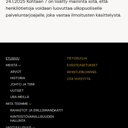
24.1.2025 Kohtaan 7 on lisätty maininta siitä, että
henkilötietoja voidaan luovuttaa ulkopuoliselle
palveluntarjoajalle, joka vastaa ilmoitusten käsittelystä.
ETUSIVU
TIETOSUOJA
MEISTÄ
EVÄSTEASETUKSET
ARVOT
WHISTLEBLOWING
HISTORIA
OTA YHTEYTTÄ
JOHTO JA TIIMI
UUTISET
URA MEILLÄ
MITÄ TEEMME
RAHASTOT JA ERILLISMANDAATIT
KIINTEISTÖVARALLISUUDEN
HALLINTA
VASTUULLISUUS