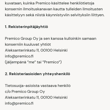
kuvataan, kuinka Premico käsittelee henkilötietoja
konsernin ilmoituskanavan kautta tulleiden ilmoitusten
käsittelyyn sekä niistä käynnistyviin selvityksiin liittyen.
1. Rekisterinpitäjäyhtiö
Premico Group Oy ja sen kanssa kulloinkin samaan
konserniin kuuluvat yhtiöt
Aleksanterinkatu 11, 00100 Helsinki
info@premico.fi
(jäljempänä ”me” tai ”Premico”)
2. Rekisteriasioiden yhteyshenkilö
Tietosuoja-asioista vastaava henkilö
c/o
Premico
Group Oy
Aleksanterinkatu 11, 00100 Helsinki
info@premico.fi