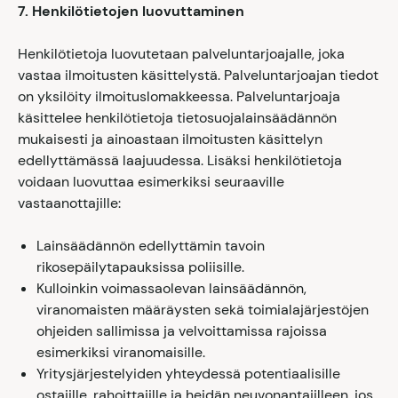
7. Henkilötietojen luovuttaminen
Henkilötietoja luovutetaan palveluntarjoajalle, joka
vastaa ilmoitusten käsittelystä. Palveluntarjoajan tiedot
on yksilöity ilmoituslomakkeessa. Palveluntarjoaja
käsittelee henkilötietoja tietosuojalainsäädännön
mukaisesti ja ainoastaan ilmoitusten käsittelyn
edellyttämässä laajuudessa. Lisäksi henkilötietoja
voidaan luovuttaa esimerkiksi seuraaville
vastaanottajille:
Lainsäädännön edellyttämin tavoin
rikosepäilytapauksissa poliisille.
Kulloinkin voimassaolevan lainsäädännön,
viranomaisten määräysten sekä toimialajärjestöjen
ohjeiden sallimissa ja velvoittamissa rajoissa
esimerkiksi viranomaisille.
Yritysjärjestelyiden yhteydessä potentiaalisille
ostajille, rahoittajille ja heidän neuvonantajilleen, jos