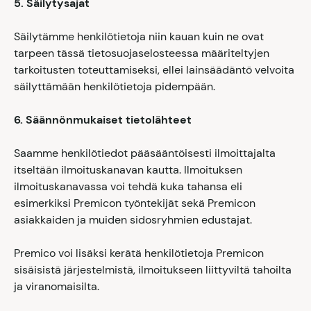
5. Säilytysajat
Säilytämme henkilötietoja niin kauan kuin ne ovat
tarpeen tässä tietosuojaselosteessa määriteltyjen
tarkoitusten toteuttamiseksi, ellei lainsäädäntö velvoita
säilyttämään henkilötietoja pidempään.
6. Säännönmukaiset tietolähteet
Saamme henkilötiedot pääsääntöisesti ilmoittajalta
itseltään ilmoituskanavan kautta. Ilmoituksen
ilmoituskanavassa voi tehdä kuka tahansa eli
esimerkiksi Premicon työntekijät sekä Premicon
asiakkaiden ja muiden sidosryhmien edustajat.
Premico voi lisäksi kerätä henkilötietoja Premicon
sisäisistä järjestelmistä, ilmoitukseen liittyviltä tahoilta
ja viranomaisilta.