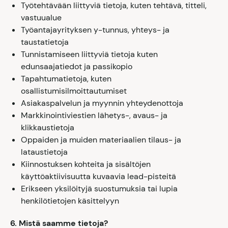
Työtehtävään liittyviä tietoja, kuten tehtävä, titteli,
vastuualue
Työantajayrityksen y-tunnus, yhteys- ja
taustatietoja
Tunnistamiseen liittyviä tietoja kuten
edunsaajatiedot ja passikopio
Tapahtumatietoja, kuten
osallistumisilmoittautumiset
Asiakaspalvelun ja myynnin yhteydenottoja
Markkinointiviestien lähetys-, avaus- ja
klikkaustietoja
Oppaiden ja muiden materiaalien tilaus- ja
lataustietoja
Kiinnostuksen kohteita ja sisältöjen
käyttöaktiivisuutta kuvaavia lead-pisteitä
Erikseen yksilöityjä suostumuksia tai lupia
henkilötietojen käsittelyyn
6. Mistä saamme tietoja?