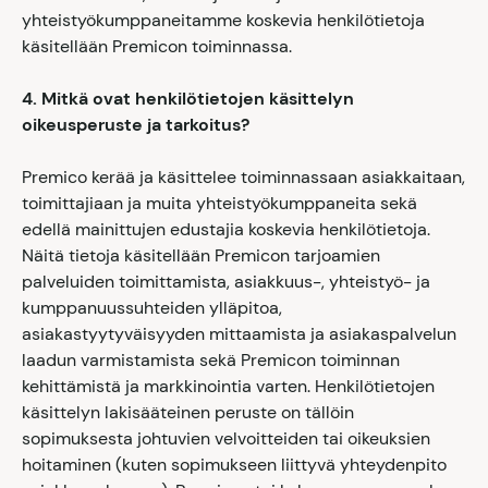
yhteistyökumppaneitamme koskevia henkilötietoja
käsitellään Premicon toiminnassa.
4. Mitkä ovat henkilötietojen käsittelyn
oikeusperuste ja tarkoitus?
Premico kerää ja käsittelee toiminnassaan asiakkaitaan,
toimittajiaan ja muita yhteistyökumppaneita sekä
edellä mainittujen edustajia koskevia henkilötietoja.
Näitä tietoja käsitellään Premicon tarjoamien
palveluiden toimittamista, asiakkuus-, yhteistyö- ja
kumppanuussuhteiden ylläpitoa,
asiakastyytyväisyyden mittaamista ja asiakaspalvelun
laadun varmistamista
sekä Premicon toiminnan
kehittämistä ja markkinointia varten. Henkilötietojen
käsittelyn lakisääteinen peruste on tällöin
sopimuksesta johtuvien velvoitteiden tai oikeuksien
hoitaminen (kuten sopimukseen liittyvä yhteydenpito