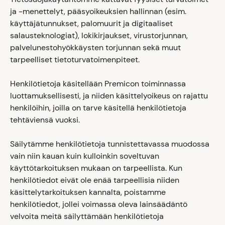
ja -menettelyt, pääsyoikeuksien hallinnan (esim.
käyttäjätunnukset, palomuurit ja digitaaliset
salausteknologiat), lokikirjaukset, virustorjunnan,
palvelunestohyökkäysten torjunnan sekä muut
tarpeelliset tietoturvatoimenpiteet.
Henkilötietoja käsitellään Premicon toiminnassa
luottamuksellisesti, ja niiden käsittelyoikeus on rajattu
henkilöihin, joilla on tarve käsitellä henkilötietoja
tehtäviensä vuoksi.
Säilytämme henkilötietoja tunnistettavassa muodossa
vain niin kauan kuin kulloinkin soveltuvan
käyttötarkoituksen mukaan on tarpeellista. Kun
henkilötiedot eivät ole enää tarpeellisia niiden
käsittelytarkoituksen kannalta, poistamme
henkilötiedot, jollei voimassa oleva lainsäädäntö
velvoita meitä säilyttämään henkilötietoja