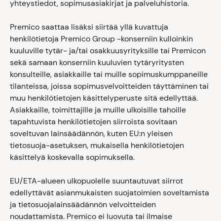
yhteystiedot, sopimusasiakirjat ja palveluhistoria.
Premico saattaa lisäksi siirtää yllä kuvattuja
henkilötietoja Premico Group -konserniin kulloinkin
kuuluville tytär- ja/tai osakkuusyrityksille tai Premicon
sekä samaan konserniin kuuluvien tytäryritysten
konsulteille, asiakkaille tai muille sopimuskumppaneille
tilanteissa, joissa sopimusvelvoitteiden täyttäminen tai
muu henkilötietojen käsittelyperuste sitä edellyttää.
Asiakkaille, toimittajille ja muille ulkoisille tahoille
tapahtuvista henkilötietojen siirroista sovitaan
soveltuvan lainsäädännön, kuten EU:n yleisen
tietosuoja-asetuksen, mukaisella henkilötietojen
käsittelyä koskevalla sopimuksella.
EU/ETA-alueen ulkopuolelle suuntautuvat siirrot
edellyttävät asianmukaisten suojatoimien soveltamista
ja tietosuojalainsäädännön velvoitteiden
noudattamista. Premico ei luovuta tai ilmaise