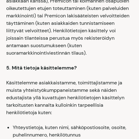
asiakkaan kanssa), Premicon tai kolmannen osapuolen
oikeutettujen etujen toteuttaminen (kuten palveluiden
markkinointi) tai Premicon lakisääteisten velvoitteiden
täyttäminen (kuten asiakkaiden tunnistamiseen
liittyvät velvoitteet). Henkilötietojen käsittely voi
joissain tilanteissa perustua myös rekisteröidyn
antamaan suostumukseen (kuten
suoramarkkinointiviestinnän tilaus).
5. Mitä tietoja käsittelemme?
Käsittelemme asiakkaistamme, toimittajistamme ja
muista yhteistyökumppaneistamme sekä näiden
edustajista yllä kuvattujen henkilötietojen käsittelyn
tarkoitusten kannalta kulloinkin tarpeellisia
henkilötietoja kuten:
Yhteystietoja, kuten nimi, sähköpostiosoite, osoite,
puhelinnumero, henkilötunnus