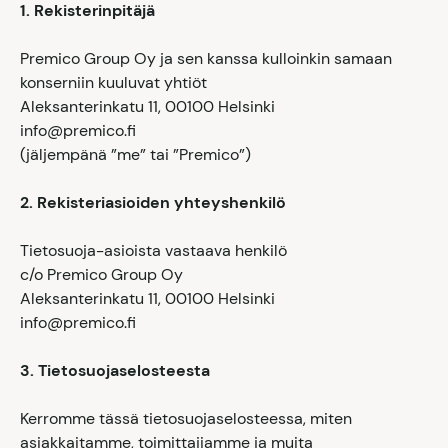
1. Rekisterinpitäjä
Premico Group Oy ja sen kanssa kulloinkin samaan
konserniin kuuluvat yhtiöt
Aleksanterinkatu 11, 00100 Helsinki
info@premico.fi
(jäljempänä ”me” tai ”Premico”)
2. Rek
isteriasioiden
yhteyshenkilö
Tietosuoja-asioista vastaava henkilö
c/o Premico Group Oy
Aleksanterinkatu 11, 00100 Helsinki
info@premico.fi
3. Tietosuojaselosteesta
Kerromme tässä tietosuojaselosteessa, miten
asiakkaitamme, toimittajiamme ja muita