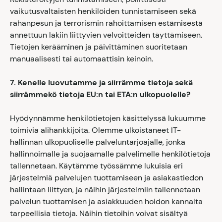
vaikutusvaltaisten henkilöiden tunnistamiseen sekä
rahanpesun ja terrorismin rahoittamisen estämisestä
annettuun lakiin liittyvien velvoitteiden täyttämiseen.
Tietojen kerääminen ja päivittäminen suoritetaan
manuaalisesti tai automaattisin keinoin.
7. Kenelle luovutamme ja siirrämme tietoja sekä
siirrämmekö tietoja EU:n tai ETA:n ulkopuolelle?
Hyödynnämme henkilötietojen käsittelyssä lukuumme
toimivia alihankkijoita. Olemme ulkoistaneet IT-
hallinnan ulkopuoliselle palveluntarjoajalle, jonka
hallinnoimalle ja suojaamalle palvelimelle henkilötietoja
tallennetaan. Käytämme työssämme lukuisia eri
järjestelmiä palvelujen tuottamiseen ja asiakastiedon
hallintaan liittyen, ja näihin järjestelmiin tallennetaan
palvelun tuottamisen ja asiakkuuden hoidon kannalta
tarpeellisia tietoja. Näihin tietoihin voivat sisältyä