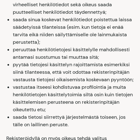
virheelliset henkilötiedot sekä oikeus saada
puutteelliset henkilötiedot täydennettyä;
saada sinua koskevat henkilötiedot poistettua laissa
säädetyissä tilanteissa (esim. kun tietoja ei enää
tarvita eikä niiden säilyttämiselle ole lainmukaista
perustetta);
peruuttaa henkilötietojesi käsittelylle mahdollisesti
antamasi suostumus tai muuttaa sitä;
pyytää tietojesi käsittelyn rajoittamista esimerkiksi
siinä tilanteessa, että voit odottaa rekisterinpitäjän
vastausta tietojesi oikaisemista koskevaan pyyntöön;
vastustaa itseesi kohdistuvaa profilointia ja muita
henkilötietojen käsittelytoimia siltä osin kuin tietojen
käsittelemisen perusteena on rekisterinpitäjän
oikeutettu etu;
saada tietosi siirrettyä järjestelmästä toiseen, jos
tälle on laillinen peruste.
Rekisteröidyllä on myös oikeus tehdä valitus