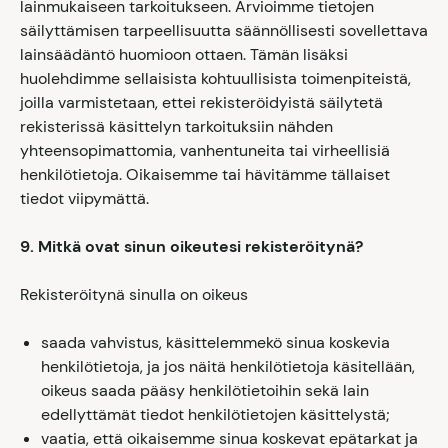
lainmukaiseen tarkoitukseen. Arvioimme tietojen
säilyttämisen tarpeellisuutta säännöllisesti sovellettava
lainsäädäntö huomioon ottaen. Tämän lisäksi
huolehdimme sellaisista kohtuullisista toimenpiteistä,
joilla varmistetaan, ettei rekisteröidyistä säilytetä
rekisterissä käsittelyn tarkoituksiin nähden
yhteensopimattomia, vanhentuneita tai virheellisiä
henkilötietoja. Oikaisemme tai hävitämme tällaiset
tiedot viipymättä.
9. Mitkä ovat sinun oikeutesi rekisteröitynä?
Rekisteröitynä sinulla on oikeus
saada vahvistus, käsittelemmekö sinua koskevia
henkilötietoja, ja jos näitä henkilötietoja käsitellään,
oikeus saada pääsy henkilötietoihin sekä lain
edellyttämät tiedot henkilötietojen käsittelystä;
vaatia, että oikaisemme sinua koskevat epätarkat ja