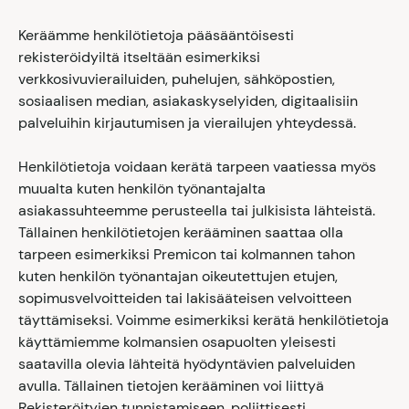
Keräämme henkilötietoja pääsääntöisesti
rekisteröidyiltä itseltään esimerkiksi
verkkosivuvierailuiden, puhelujen, sähköpostien,
sosiaalisen median, asiakaskyselyiden, digitaalisiin
palveluihin kirjautumisen ja vierailujen yhteydessä.
Henkilötietoja voidaan kerätä tarpeen vaatiessa myös
muualta kuten henkilön työnantajalta
asiakassuhteemme perusteella tai julkisista lähteistä.
Tällainen henkilötietojen kerääminen saattaa olla
tarpeen esimerkiksi Premicon tai kolmannen tahon
kuten henkilön työnantajan oikeutettujen etujen,
sopimusvelvoitteiden tai lakisääteisen velvoitteen
täyttämiseksi. Voimme esimerkiksi kerätä henkilötietoja
käyttämiemme kolmansien osapuolten yleisesti
saatavilla olevia lähteitä hyödyntävien palveluiden
avulla. Tällainen tietojen kerääminen voi liittyä
Rekisteröityjen tunnistamiseen, poliittisesti