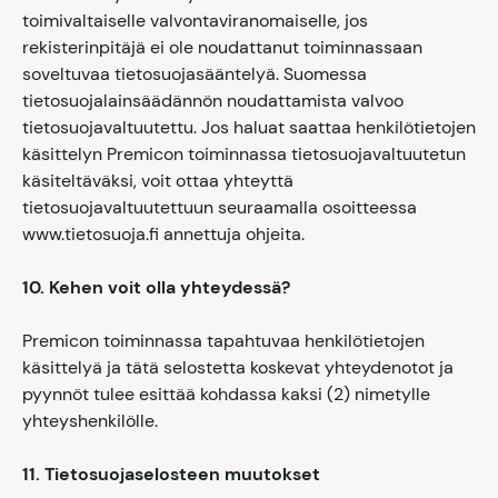
toimivaltaiselle valvontaviranomaiselle, jos
rekisterinpitäjä ei ole noudattanut toiminnassaan
soveltuvaa tietosuojasääntelyä. Suomessa
tietosuojalainsäädännön noudattamista valvoo
tietosuojavaltuutettu. Jos haluat saattaa henkilötietojen
käsittelyn Premicon toiminnassa tietosuojavaltuutetun
käsiteltäväksi, voit ottaa yhteyttä
tietosuojavaltuutettuun seuraamalla osoitteessa
www.tietosuoja.fi annettuja ohjeita.
10. Kehen voit olla yhteydessä?
Premicon toiminnassa tapahtuvaa henkilötietojen
käsittelyä ja tätä selostetta koskevat yhteydenotot ja
pyynnöt tulee esittää kohdassa kaksi (2) nimetylle
yhteyshenkilölle.
11. Tietosuojaselosteen muutokset