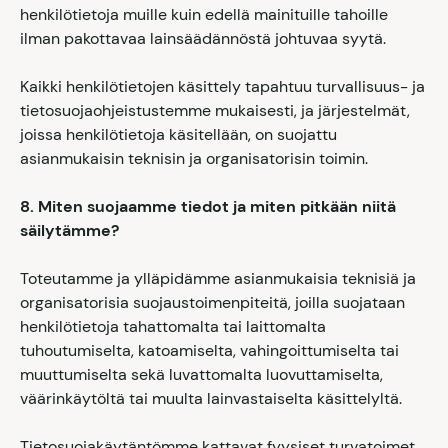
henkilötietoja muille kuin edellä mainituille tahoille
ilman pakottavaa lainsäädännöstä johtuvaa syytä.
Kaikki henkilötietojen käsittely tapahtuu turvallisuus- ja
tietosuojaohjeistustemme mukaisesti, ja järjestelmät,
joissa henkilötietoja käsitellään, on suojattu
asianmukaisin teknisin ja organisatorisin toimin.
8. Miten suojaamme tiedot ja miten pitkään niitä
säilytämme?
Toteutamme ja ylläpidämme asianmukaisia teknisiä ja
organisatorisia suojaustoimenpiteitä, joilla suojataan
henkilötietoja tahattomalta tai laittomalta
tuhoutumiselta, katoamiselta, vahingoittumiselta tai
muuttumiselta sekä luvattomalta luovuttamiselta,
väärinkäytöltä tai muulta lainvastaiselta käsittelyltä.
Tietosuojakäytäntömme kattavat fyysiset turvatoimet