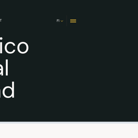
T
FI
ico
l
nd