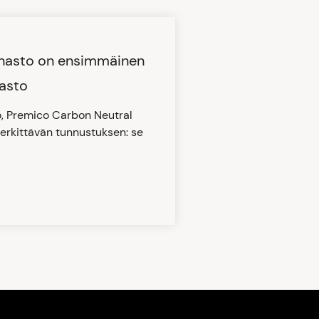
rahasto on ensimmäinen
asto
o, Premico Carbon Neutral
merkittävän tunnustuksen: se