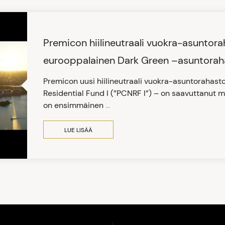
Premicon hiilineutraali vuokra-asunto
eurooppalainen Dark Green –asuntorah
Premicon uusi hiilineutraali vuokra-asuntorahast
Residential Fund I (”PCNRF I”) – on saavuttanut 
on ensimmäinen
...
LUE LISÄÄ