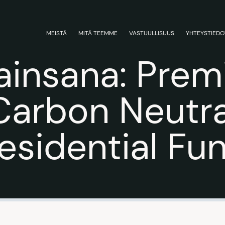
MEISTÄ
MITÄ TEEMME
VASTUULLISUUS
YHTEYSTIEDO
ainsana:
Prem
Carbon Neutra
esidential Fu