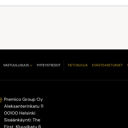
VASTUULLISUUS
YHTEYSTIEDOT
TIETOSUOJA
EVÄSTEASETUKSET
Premico Group Oy
Aleksanterinkatu 11
00100 Helsinki
Sisäänkäynti: The
First, Kluuvikatu 6