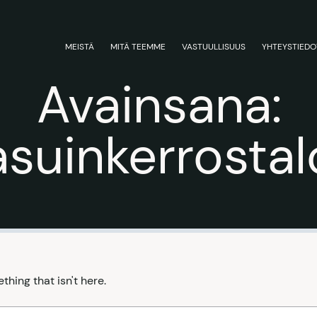
MEISTÄ
MITÄ TEEMME
VASTUULLISUUS
YHTEYSTIEDO
Avainsana:
asuinkerrostal
thing that isn't here.