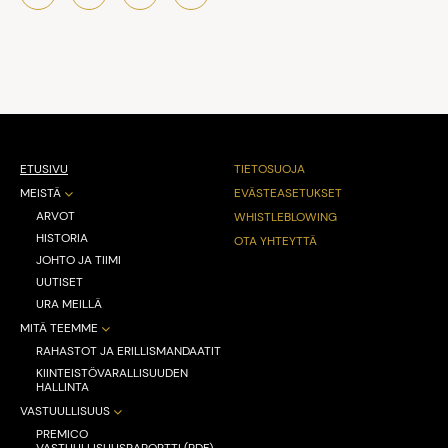
ETUSIVU
TIETOSUOJA
MEISTÄ
EVÄSTEASETUKSET
ARVOT
WHISTLEBLOWING
HISTORIA
OTA YHTEYTTÄ
JOHTO JA TIIMI
UUTISET
URA MEILLÄ
MITÄ TEEMME
RAHASTOT JA ERILLISMANDAATIT
KIINTEISTÖVARALLISUUDEN
HALLINTA
VASTUULLISUUS
PREMICO