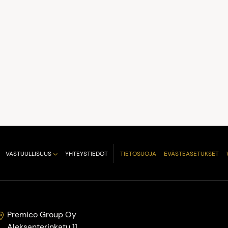
VASTUULLISUUS
YHTEYSTIEDOT
TIETOSUOJA
EVÄSTEASETUKSET
Premico Group Oy
Aleksanterinkatu 11