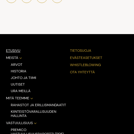
ETUSIVU
TIETOSUOJA
MEISTÄ
EVÄSTEASETUKSET
ARVOT
WHISTLEBLOWING
HISTORIA
OTA YHTEYTTÄ
JOHTO JA TIIMI
UUTISET
URA MEILLÄ
MITÄ TEEMME
RAHASTOT JA ERILLISMANDAATIT
KIINTEISTÖVARALLISUUDEN
HALLINTA
VASTUULLISUUS
PREMICO