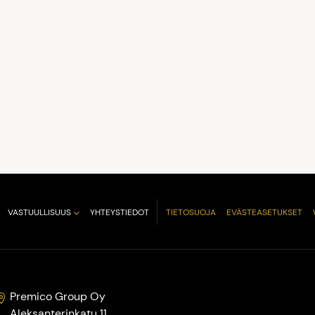
VASTUULLISUUS
YHTEYSTIEDOT
TIETOSUOJA
EVÄSTEASETUKSET
Premico Group Oy
Aleksanterinkatu 11