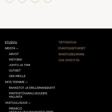
ETUSIVU
TIETOSUOJA
MEISTÄ
EVÄSTEASETUKSET
ARVOT
WHISTLEBLOWING
HISTORIA
OTA YHTEYTTÄ
JOHTO JA TIIMI
UUTISET
URA MEILLÄ
MITÄ TEEMME
RAHASTOT JA ERILLISMANDAATIT
KIINTEISTÖVARALLISUUDEN
HALLINTA
VASTUULLISUUS
PREMICO