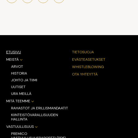
ETUSIVU
TIETOSUOJA
MEISTÄ
EVÄSTEASETUKSET
ARVOT
WHISTLEBLOWING
HISTORIA
OTA YHTEYTTÄ
JOHTO JA TIIMI
UUTISET
URA MEILLÄ
MITÄ TEEMME
RAHASTOT JA ERILLISMANDAATIT
KIINTEISTÖVARALLISUUDEN
HALLINTA
VASTUULLISUUS
PREMICO