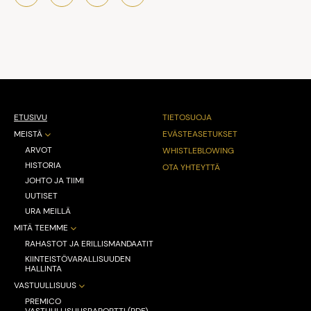
ETUSIVU
TIETOSUOJA
MEISTÄ
EVÄSTEASETUKSET
ARVOT
WHISTLEBLOWING
HISTORIA
OTA YHTEYTTÄ
JOHTO JA TIIMI
UUTISET
URA MEILLÄ
MITÄ TEEMME
RAHASTOT JA ERILLISMANDAATIT
KIINTEISTÖVARALLISUUDEN
HALLINTA
VASTUULLISUUS
PREMICO