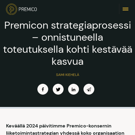
Premicon strategiaprosessi
– onnistuneella
toteutuksella kohti kestävää
kasvua
SAMI KIEHELÄ
Keväällä 2024 päivitimme Premico-konsernin
liiketoimintastrategian yhdessä koko organisaation