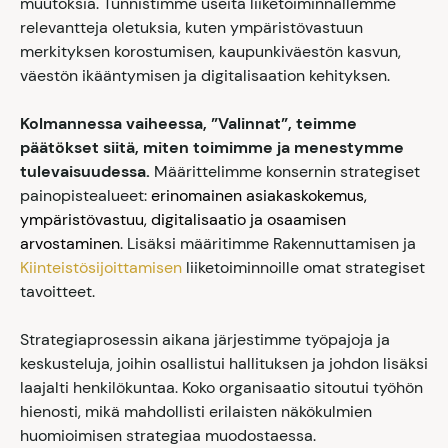
muutoksia. Tunnistimme useita liiketoiminnallemme
relevantteja oletuksia, kuten ympäristövastuun
merkityksen korostumisen, kaupunkiväestön kasvun,
väestön ikääntymisen ja digitalisaation kehityksen.
Kolmannessa vaiheessa, ”Valinnat”, teimme
päätökset siitä, miten toimimme ja menestymme
tulevaisuudessa.
Määrittelimme konsernin strategiset
painopistealueet:
erinomainen asiakaskokemus,
ympäristövastuu, digitalisaatio ja osaamisen
arvostaminen
. Lisäksi määritimme Rakennuttamisen ja
Kiinteistösijoittamisen
liiketoiminnoille omat strategiset
tavoitteet.
Strategiaprosessin aikana järjestimme työpajoja ja
keskusteluja, joihin osallistui hallituksen ja johdon lisäksi
laajalti henkilökuntaa. Koko organisaatio sitoutui työhön
hienosti, mikä mahdollisti erilaisten näkökulmien
huomioimisen strategiaa muodostaessa.