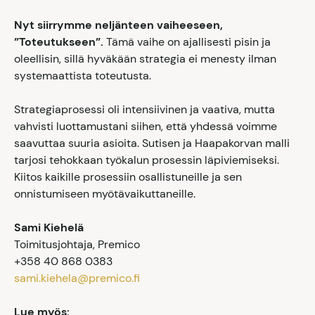
Nyt siirrymme neljänteen vaiheeseen,
”Toteutukseen”.
Tämä vaihe on ajallisesti pisin ja
oleellisin, sillä hyväkään strategia ei menesty ilman
systemaattista toteutusta.
Strategiaprosessi oli intensiivinen ja vaativa, mutta
vahvisti luottamustani siihen, että yhdessä voimme
saavuttaa suuria asioita. Sutisen ja Haapakorvan malli
tarjosi tehokkaan työkalun prosessin läpiviemiseksi.
Kiitos kaikille prosessiin osallistuneille ja sen
onnistumiseen myötävaikuttaneille.
Sami Kiehelä
Toimitusjohtaja, Premico
+358 40 868 0383
sami.kiehela@premico.fi
Lue myös: