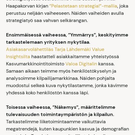
Haapakorvan kirjan
”Pelastetaan strategia!”-mallia
, joka
perustuu neljään vaiheeseen. Näiden vaiheiden avulla
strategiatyö saa vahvan selkärangan.
Ensimmäisessä vaiheessa, ”Ymmärrys”, keskityimme
tarkastelemaan yrityksen nykytilaa
.
Asiakasarvolähettiläs Tarja Lähdemäki Value
Insightsilta
haastatteli asiakkaitamme yhteistyössä
Kasvumarkkinointitoimisto
Valoa Digitalin
kanssa.
Samaan aikaan teimme myös henkilöstökyselyn ja
analysoimme kilpailijamarkkinaa. Näiden pohjalta
muodostui selkeä kuva nykytilastamme, jonka kävimme
yhdessä koko henkilöstön kanssa läpi.
Toisessa vaiheessa, ”Näkemys”, määrittelimme
tulevaisuuden toimintaympäristön ja kilpailun.
Tarkastelimme liiketoimintaamme vaikuttavia
megatrendejä, kuten kaupunkien kasvua ja demografian