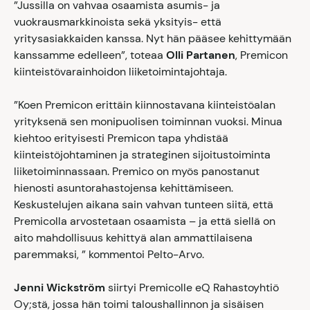
”Jussilla on vahvaa osaamista asumis- ja
vuokrausmarkkinoista sekä yksityis- että
yritysasiakkaiden kanssa. Nyt hän pääsee kehittymään
kanssamme edelleen”, toteaa
Olli Partanen
, Premicon
kiinteistövarainhoidon liiketoimintajohtaja.
”Koen Premicon erittäin kiinnostavana kiinteistöalan
yrityksenä sen monipuolisen toiminnan vuoksi. Minua
kiehtoo erityisesti Premicon tapa yhdistää
kiinteistöjohtaminen ja strateginen sijoitustoiminta
liiketoiminnassaan. Premico on myös panostanut
hienosti asuntorahastojensa kehittämiseen.
Keskustelujen aikana sain vahvan tunteen siitä, että
Premicolla arvostetaan osaamista – ja että siellä on
aito mahdollisuus kehittyä alan ammattilaisena
paremmaksi, ” kommentoi Pelto-Arvo.
Jenni Wickström
siirtyi Premicolle eQ Rahastoyhtiö
Oy;stä, jossa hän toimi taloushallinnon ja sisäisen