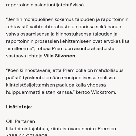
raportoinnin asiantuntijatehtävissä.
”Jennin monipuolinen kokemus talouden ja raportoinnin
tehtävistä vaihtoehtorahastojen parissa sekä hänen
vahva osaamisensa ja kiinnostuksensa talouden ja
raportoinnin prosessien kehittämiseen ovat arvokas lisä
tiimillemme”, toteaa Premicon asuntorahastoista
vastaava johtaja
Ville Siivonen
.
”Koen kiinnostavana, että Premicolla on mahdollisuus
päästä työskentelemään monipuolisessa roolissa
kiinteistösijoittamisen paalupaikalla yhdessä
huippuammattilaisten kanssa,” kertoo Wickström.
Lisätietoja:
Olli Partanen
liiketoimintajohtaja, kiinteistövarainhoito, Premico
+358 44 091 5508