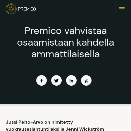
Premico vahvistaa
osaamistaan kahdella
ammattilaisella
Jussi Pelto-Arvo on nimitetty
vuokrausasiantuntijaksi ja Jenni Wickström