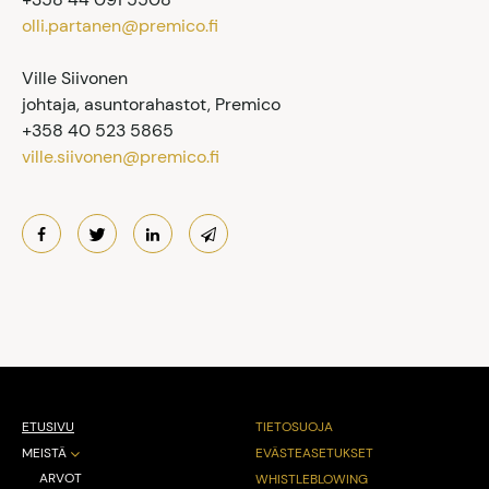
olli.partanen@premico.fi
Ville Siivonen
johtaja, asuntorahastot, Premico
+358 40 523 5865
ville.siivonen@premico.fi
ETUSIVU
TIETOSUOJA
MEISTÄ
EVÄSTEASETUKSET
ARVOT
WHISTLEBLOWING