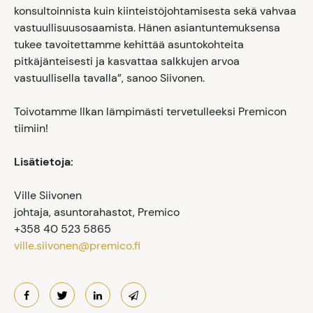
konsultoinnista kuin kiinteistöjohtamisesta sekä vahvaa
vastuullisuusosaamista. Hänen asiantuntemuksensa
tukee tavoitettamme kehittää asuntokohteita
pitkäjänteisesti ja kasvattaa salkkujen arvoa
vastuullisella tavalla”, sanoo Siivonen.
Toivotamme Ilkan lämpimästi tervetulleeksi Premicon
tiimiin!
Lisätietoja:
Ville Siivonen
johtaja, asuntorahastot, Premico
+358 40 523 5865
ville.siivonen@premico.fi