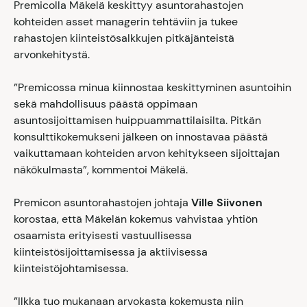
Premicolla Mäkelä keskittyy asuntorahastojen
kohteiden asset managerin tehtäviin ja tukee
rahastojen kiinteistösalkkujen pitkäjänteistä
arvonkehitystä.
”Premicossa minua kiinnostaa keskittyminen asuntoihin
sekä mahdollisuus päästä oppimaan
asuntosijoittamisen huippuammattilaisilta. Pitkän
konsulttikokemukseni jälkeen on innostavaa päästä
vaikuttamaan kohteiden arvon kehitykseen sijoittajan
näkökulmasta”, kommentoi Mäkelä.
Premicon asuntorahastojen johtaja
Ville Siivonen
korostaa, että Mäkelän kokemus vahvistaa yhtiön
osaamista erityisesti vastuullisessa
kiinteistösijoittamisessa ja aktiivisessa
kiinteistöjohtamisessa.
”Ilkka tuo mukanaan arvokasta kokemusta niin