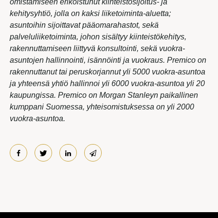
omistamiseen erikoistunut kiinteistösijoitus- ja
kehitysyhtiö, jolla on kaksi liiketoiminta-aluetta;
asuntoihin sijoittavat pääomarahastot, sekä
palveluliiketoiminta, johon sisältyy kiinteistökehitys,
rakennuttamiseen liittyvä konsultointi, sekä vuokra-
asuntojen hallinnointi, isännöinti ja vuokraus. Premico on
rakennuttanut tai peruskorjannut yli 5000 vuokra-asuntoa
ja yhteensä yhtiö hallinnoi yli 6000 vuokra-asuntoa yli 20
kaupungissa. Premico on Morgan Stanleyn paikallinen
kumppani Suomessa, yhteisomistuksessa on yli 2000
vuokra-asuntoa.