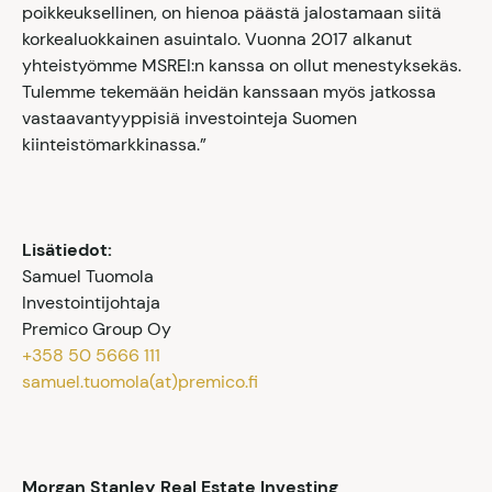
poikkeuksellinen, on hienoa päästä jalostamaan siitä
korkealuokkainen asuintalo. Vuonna 2017 alkanut
yhteistyömme MSREI:n kanssa on ollut menestyksekäs.
Tulemme tekemään heidän kanssaan myös jatkossa
vastaavantyyppisiä investointeja Suomen
kiinteistömarkkinassa.”
Lisätiedot:
Samuel Tuomola
Investointijohtaja
Premico Group Oy
+358 50 5666 111
samuel.tuomola(at)premico.fi
Morgan Stanley Real Estate Investing