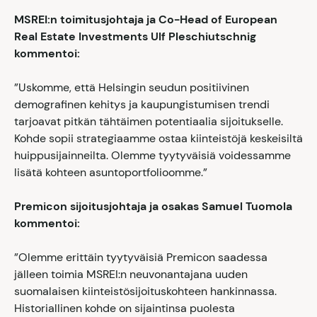
MSREI:n toimitusjohtaja ja Co-Head of European
Real Estate Investments Ulf Pleschiutschnig
kommentoi:
”Uskomme, että Helsingin seudun positiivinen
demografinen kehitys ja kaupungistumisen trendi
tarjoavat pitkän tähtäimen potentiaalia sijoitukselle.
Kohde sopii strategiaamme ostaa kiinteistöjä keskeisiltä
huippusijainneilta. Olemme tyytyväisiä voidessamme
lisätä kohteen asuntoportfolioomme.”
Premicon sijoitusjohtaja ja osakas Samuel Tuomola
kommentoi:
”Olemme erittäin tyytyväisiä Premicon saadessa
jälleen toimia MSREI:n neuvonantajana uuden
suomalaisen kiinteistösijoituskohteen hankinnassa.
Historiallinen kohde on sijaintinsa puolesta