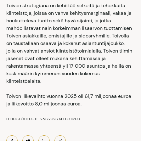
Toivon strategiana on kehittää selkeitä ja tehokkaita
kiinteistöjä, joissa on vahva kehitysmarginaali, vakaa ja
houkutteleva tuotto sekä hyvä sijainti, ja jotka
mahdollistavat näin korkeimman lisäarvon tuottamisen
Toivon asiakkaille, omistajille ja sidosryhmille. Toivolla
on taustallaan osaava ja kokenut asiantuntijajoukko,
jolla on vahvat ansiot kiinteistötoimialalla. Toivon tiimin
jäsenet ovat olleet mukana kehittämässä ja
rakentamassa yhteensä yli 17 000 asuntoa ja heillä on
keskimäärin kymmenen vuoden kokemus
kiinteistöalalta.
Toivon liikevaihto vuonna 2025 oli 61,7 miljoonaa euroa
ja liikevoitto 8,0 miljoonaa euroa.
LEHDISTÖTIEDOTE, 25.6.2026 KELLO 16:00