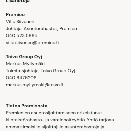
Lisätietoja
Premico
Ville Siivonen
Johtaja, Asuntorahastot, Premico
040 523 5865
ville.siivonen@premico.fi
Toivo Group Oyj
Markus Myllymäki
Toimitusjohtaja, Toivo Group Oyj
040 8476206
markus.myllymaki@toivo.fi
Tietoa Premicosta
Premico on asuntosijoittamiseen erikoistunut
kiinteistörahasto- ja varainhoitoyhtiö. Yhtiö tarjoaa
ammattimaisille sijoittajille asuntorahastoja ja