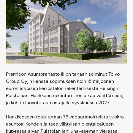
Premicon Asuntorahasto III on tänään solminut Toivo
Group Oyj:n kanssa sopimuksen noin 15 miljoonan
euron arvoisen kerrostalon rakentamisesta Helsingin
Puistolaan. Hankkeen rakentaminen alkaa välittömästi,
ja kohde luovutetaan ostajalle syyskuussa 2027.
Hankkeeseen toteutetaan 73 vapaarahoitteista vuokra-
asuntoa. Kohde sijaitsee viihtyisän pientaloalueen
kupeessa aivan Puistolan lähijuna-aseman vieressä.