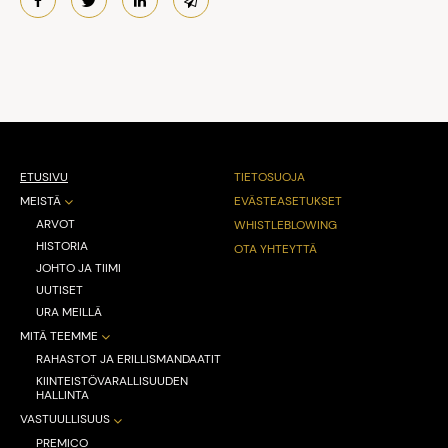
ETUSIVU
TIETOSUOJA
MEISTÄ
EVÄSTEASETUKSET
ARVOT
WHISTLEBLOWING
HISTORIA
OTA YHTEYTTÄ
JOHTO JA TIIMI
UUTISET
URA MEILLÄ
MITÄ TEEMME
RAHASTOT JA ERILLISMANDAATIT
KIINTEISTÖVARALLISUUDEN
HALLINTA
VASTUULLISUUS
PREMICO