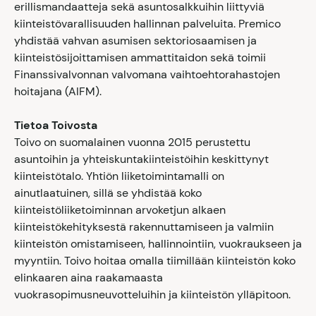
erillismandaatteja sekä asuntosalkkuihin liittyviä
kiinteistövarallisuuden hallinnan palveluita. Premico
yhdistää vahvan asumisen sektoriosaamisen ja
kiinteistösijoittamisen ammattitaidon sekä toimii
Finanssivalvonnan valvomana vaihtoehtorahastojen
hoitajana (AIFM).
Tietoa Toivosta
Toivo on suomalainen vuonna 2015 perustettu
asuntoihin ja yhteiskuntakiinteistöihin keskittynyt
kiinteistötalo. Yhtiön liiketoimintamalli on
ainutlaatuinen, sillä se yhdistää koko
kiinteistöliiketoiminnan arvoketjun alkaen
kiinteistökehityksestä rakennuttamiseen ja valmiin
kiinteistön omistamiseen, hallinnointiin, vuokraukseen ja
myyntiin. Toivo hoitaa omalla tiimillään kiinteistön koko
elinkaaren aina raakamaasta
vuokrasopimusneuvotteluihin ja kiinteistön ylläpitoon.