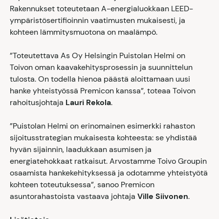
Rakennukset toteutetaan A-energialuokkaan LEED-
ympäristösertifioinnin vaatimusten mukaisesti, ja
kohteen lämmitysmuotona on maalämpö.
”Toteutettava As Oy Helsingin Puistolan Helmi on
Toivon oman kaavakehitysprosessin ja suunnittelun
tulosta. On todella hienoa päästä aloittamaan uusi
hanke yhteistyössä Premicon kanssa”, toteaa Toivon
rahoitusjohtaja
Lauri Rekola
.
”Puistolan Helmi on erinomainen esimerkki rahaston
sijoitusstrategian mukaisesta kohteesta: se yhdistää
hyvän sijainnin, laadukkaan asumisen ja
energiatehokkaat ratkaisut. Arvostamme Toivo Groupin
osaamista hankekehityksessä ja odotamme yhteistyötä
kohteen toteutuksessa”, sanoo Premicon
asuntorahastoista vastaava johtaja
Ville Siivonen
.