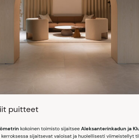
it puitteet
iömetrin
kokoinen toimisto sijaitsee
Aleksanterinkadun ja K
erroksessa sijaitsevat valoisat ja huolellisesti viimeistellyt 