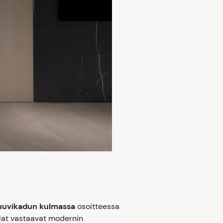
luuvikadun kulmassa
osoitteessa
tilat vastaavat modernin