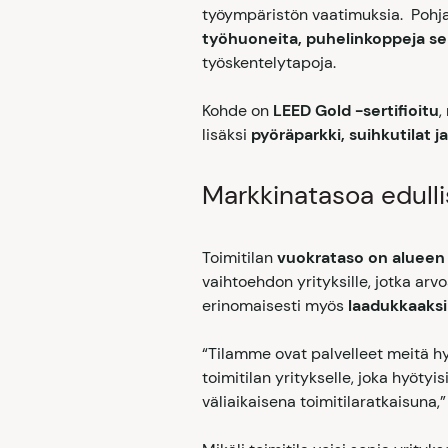
työympäristön vaatimuksia. Pohja
työhuoneita, puhelinkoppeja sek
työskentelytapoja.
Kohde on
LEED Gold -sertifioitu
,
lisäksi
pyöräparkki, suihkutilat 
Markkinatasoa edull
Toimitilan
vuokrataso on alueen 
vaihtoehdon yrityksille, jotka arv
erinomaisesti myös
laadukkaaksi 
“Tilamme ovat palvelleet meitä hy
toimitilan yritykselle, joka hyötyi
väliaikaisena toimitilaratkaisuna