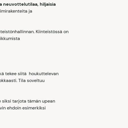
a neuvottelutilaa, hiljaisia
iimirakenteita ja
teistönhallinnan. Kiinteistössä on
iikkumista
ikä tekee siitä houkuttelevan
okkaasti. Tila soveltuu
e siksi tarjota tämän upean
avin ehdoin esimerkiksi