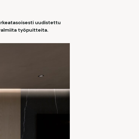
orkeatasoisesti uudistettu
valmiita työpuitteita.