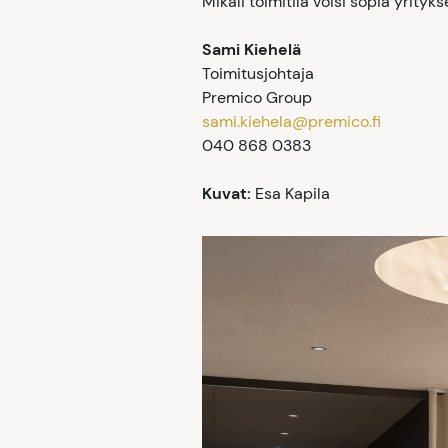
Mikäli toimitila voisi sopia yritykse
Sami Kiehelä
Toimitusjohtaja
Premico Group
sami.kiehela@premico.fi
040 868 0383
Kuvat:
Esa Kapila