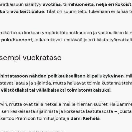
ratkaisuun sisältyy
avotilaa, tiimihuoneita, neljä eri kokoist
ä tilava keittiöalue
. Tilat on suunniteltu tukemaan erilaisia t
 mikä takaa korkean ympäristötehokkuuden ja vastuullisen kiin
ja pukuhuoneet
, jotka tukevat kestävää ja aktiivista työmatkal
isempi vuokrataso
hintatasoon nähden poikkeuksellisen kilpailukykyinen
, m
ostavat laatua ja sijaintia, mutta haluavat toimia kustannusteh
väistötilaksi tai väliaikaiseksi toimistoratkaisuksi
.
vin, mutta ovat tällä hetkellä meille hieman suuret. Haluamm
si sen keskeisestä sijainnista ja korkeasta laatutasosta – joust
,” kertoo Premicon toimitusjohtaja
Sami Kiehelä
.