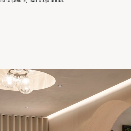
si tarpeisiin, lisätietoja antaa: