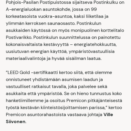
Pohjois-Pasilan Postipuistossa sijaitseva Postinkulku on
A-energialuokan asuntokohde, jossa on 99
korkeatasoista vuokra-asuntoa, kaksi liiketilaa ja
ylimmän kerroksen saunaosasto. Postinkulun
asukkaiden käytössä on myös monipuolinen korttelitalo
Postivarikko. Postinkulun suunnittelussa on painotettu
kokonaisvaltaista kestävyyttä – energiatehokkuutta,
uusiutuvan energian käyttöä, ympäristövastuullisia
materiaalivalintoja ja hyvää sisäilman laatua.
”LEED Gold -sertifikaatti kertoo siitä, että olemme
onnistuneet yhdistämään asumisen laadun ja
vastuulliset ratkaisut tavalla, joka palvelee sekä
asukkaita että ympäristöä. Se on hieno tunnustus koko
hanketiimillemme ja osoitus Premicon pitkäjänteisestä
työstä kestävän kiinteistösijoittamisen parissa,” kertoo
Premicon asuntorahastoista vastaava johtaja
Ville
Siivonen
.