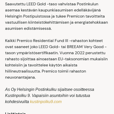
Saavutettu LEED Gold -taso vahvistaa Postinkulun
asemaa kestävän kaupunkiasumisen edelläkävijänä
Helsingin Postipuistossa ja tukee Premicon tavoitteita
vastuullisen kiinteistökehittämisen ja energiatehokkaan
asumisen edistämisessä.
Kaikki Premico Residential Fund III -rahaston kohteet
ovat saaneet joko LEED Gold- tai BREEAM Very Good -
tason ympäristösertifikaatin. Vuonna 2022 perustettu
rahasto sijoittaa ainoastaan EU-taksonomian mukaisiin
kohteisiin ja tavoittelee käytön aikaista
hiilineutraalisuutta. Premico toimii rahaston
neuvonantajana.
As Oy Helsingin Postinkulku sijaitsee osoitteessa
Kustinpolku 9. Vapaisiin asuntoihin voi tutustua
kohdesivuilta
kustinpolku9.com
Lisätietoja