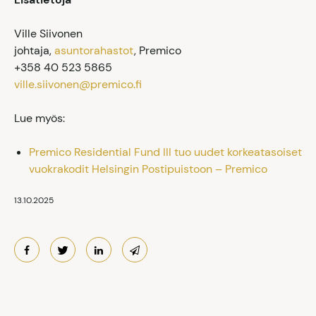
Ville Siivonen
johtaja,
asuntorahastot
, Premico
+358 40 523 5865
ville.siivonen@premico.fi
Lue myös:
Premico Residential Fund III tuo uudet korkeatasoiset
vuokrakodit Helsingin Postipuistoon – Premico
13.10.2025