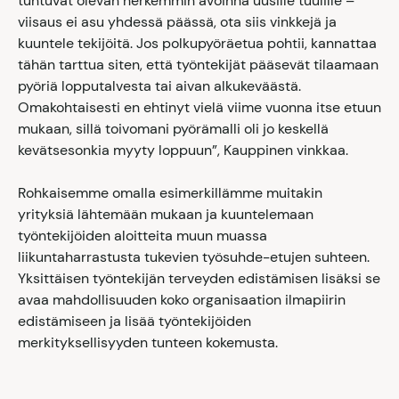
tuntuvat olevan herkemmin avoinna uusille tuulille –
viisaus ei asu yhdessä päässä, ota siis vinkkejä ja
kuuntele tekijöitä. Jos polkupyöräetua pohtii, kannattaa
tähän tarttua siten, että työntekijät pääsevät tilaamaan
pyöriä lopputalvesta tai aivan alkukeväästä.
Omakohtaisesti en ehtinyt vielä viime vuonna itse etuun
mukaan, sillä toivomani pyörämalli oli jo keskellä
kevätsesonkia myyty loppuun”, Kauppinen vinkkaa.
Rohkaisemme omalla esimerkillämme muitakin
yrityksiä lähtemään mukaan ja kuuntelemaan
työntekijöiden aloitteita muun muassa
liikuntaharrastusta tukevien työsuhde-etujen suhteen.
Yksittäisen työntekijän terveyden edistämisen lisäksi se
avaa mahdollisuuden koko organisaation ilmapiirin
edistämiseen ja lisää työntekijöiden
merkityksellisyyden tunteen kokemusta.