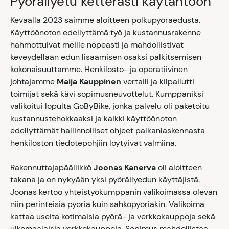
Pyöräilyetu ketterästi käytäntöön
Keväällä 2023 saimme aloitteen polkupyöräedusta.
Käyttöönoton edellyttämä työ ja kustannusrakenne
hahmottuivat meille nopeasti ja mahdollistivat
keveydellään edun lisäämisen osaksi palkitsemisen
kokonaisuuttamme. Henkilöstö- ja operatiivinen
johtajamme
Maija Kauppinen
vertaili ja kilpailutti
toimijat sekä kävi sopimusneuvottelut. Kumppaniksi
valikoitui lopulta GoByBike, jonka palvelu oli paketoitu
kustannustehokkaaksi ja kaikki käyttöönoton
edellyttämät hallinnolliset ohjeet palkanlaskennasta
henkilöstön tiedotepohjiin löytyivät valmiina.
Rakennuttajapäällikkö
Joonas Kanerva
oli aloitteen
takana ja on nykyään yksi pyöräilyedun käyttäjistä.
Joonas kertoo yhteistyökumppanin valikoimassa olevan
niin perinteisiä pyöriä kuin sähköpyöriäkin. Valikoima
kattaa useita kotimaisia pyörä- ja verkkokauppoja sekä
ulkomaalaisia verkkokauppoja. Sopimus mahdollistaa