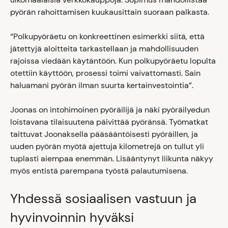
pyörän rahoittamisen kuukausittain suoraan palkasta.
“Polkupyöräetu on konkreettinen esimerkki siitä, että
jätettyjä aloitteita tarkastellaan ja mahdollisuuden
rajoissa viedään käytäntöön. Kun polkupyöräetu lopulta
otettiin käyttöön, prosessi toimi vaivattomasti. Sain
haluamani pyörän ilman suurta kertainvestointia”.
Joonas on intohimoinen pyöräilijä ja näki pyöräilyedun
loistavana tilaisuutena päivittää pyöränsä. Työmatkat
taittuvat Joonaksella pääsääntöisesti pyöräillen, ja
uuden pyörän myötä ajettuja kilometrejä on tullut yli
tuplasti aiempaa enemmän. Lisääntynyt liikunta näkyy
myös entistä parempana työstä palautumisena.
Yhdessä sosiaalisen vastuun ja
hyvinvoinnin hyväksi