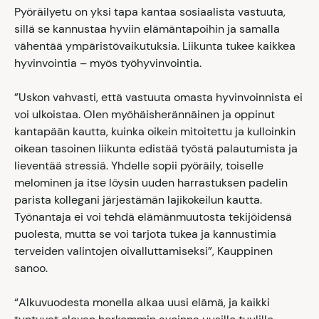
Pyöräilyetu on yksi tapa kantaa sosiaalista vastuuta,
sillä se kannustaa hyviin elämäntapoihin ja samalla
vähentää ympäristövaikutuksia. Liikunta tukee kaikkea
hyvinvointia – myös työhyvinvointia.
”Uskon vahvasti, että vastuuta omasta hyvinvoinnista ei
voi ulkoistaa. Olen myöhäisherännäinen ja oppinut
kantapään kautta, kuinka oikein mitoitettu ja kulloinkin
oikean tasoinen liikunta edistää työstä palautumista ja
lieventää stressiä. Yhdelle sopii pyöräily, toiselle
melominen ja itse löysin uuden harrastuksen padelin
parista kollegani järjestämän lajikokeilun kautta.
Työnantaja ei voi tehdä elämänmuutosta tekijöidensä
puolesta, mutta se voi tarjota tukea ja kannustimia
terveiden valintojen oivalluttamiseksi”, Kauppinen
sanoo.
“Alkuvuodesta monella alkaa uusi elämä, ja kaikki